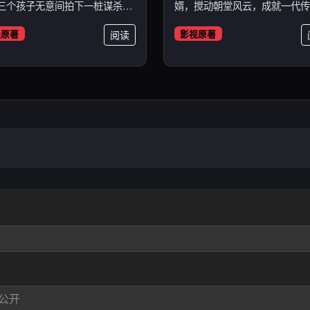
三个孩子无意间拍下一桩谋杀
婿，搅动朝堂风云，成就一代传
.
奇。...
疑原著
阅读
影视原著