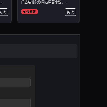
门古装仙侠剧同名原著小说。...
阅读
仙侠原著
阅读