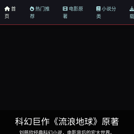
首
热门推
电影原
小说分
页
荐
著
类
科幻巨作《流浪地球》原著
刘慈欣经典科幻小说，电影背后的宏大世界。