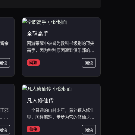
全职高手
留余
网游荣耀中被誉为教科书级别的顶尖
高手，因为种种原因遭到俱乐部的驱
逐。...
阅读
网游
阅读
凡人修仙传
正邪
一个普通的山村少年，意外踏入修仙
...
界，历经磨难，步步为营的修仙之
路。...
阅读
仙侠
阅读