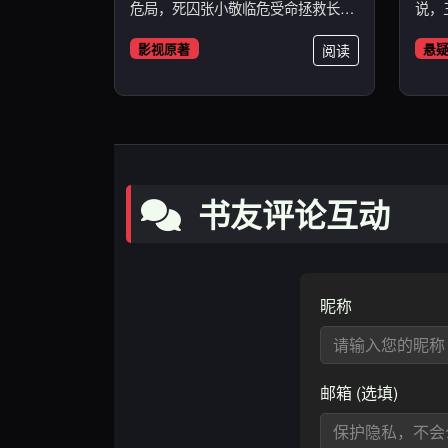
危局，死囚张小敬临危受命拯救长
说，
安。...
案。..
影视原著
阅读
悬
书友评论互动
昵称
邮箱 (选填)