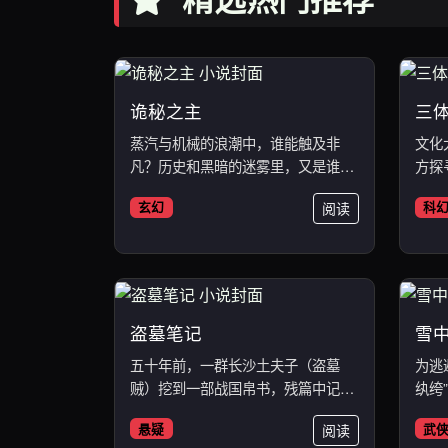
诡秘之主
三
蒸汽与机械的浪潮中，谁能触及非
文化
凡？历史和黑暗的迷雾里，又是谁在
方探
耳语？...
程”...
玄幻
阅读
科
盗墓笔记
雪
五十年前，一群长沙土夫子（盗墓
为逃
贼）挖到一部战国帛书，残篇中记载
纨绔
了一座...
排...
悬疑
阅读
武