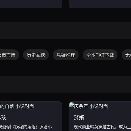
都市言情
历史武侠
悬疑推理
全本TXT下载
无
小孩
赘婿
悬疑剧《隐秘的角落》原著小
现代商业精英穿越古代，成为上