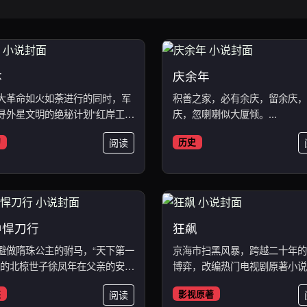
体
庆余年
大革命如火如荼进行的同时，军
积善之家，必有余庆，留余庆，
寻外星文明的绝秘计划“红岸工
庆，忽喇喇似大厦倾。...
幻
阅读
历史
中悍刀行
狂飙
避做隋珠公主的驸马，“天下第一
京海市扫黑风暴，跨越二十年的
”的北椋世子徐凤年在父亲的安
博弈，改编热门电视剧原著小说。
侠
阅读
影视原著