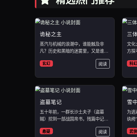
诡秘之主
三
蒸汽与机械的浪潮中，谁能触及非
文化
凡？历史和黑暗的迷雾里，又是谁在
方探
耳语？...
程”...
玄幻
阅读
科
盗墓笔记
雪
五十年前，一群长沙土夫子（盗墓
为逃
贼）挖到一部战国帛书，残篇中记载
纨绔
了一座...
排...
悬疑
阅读
武