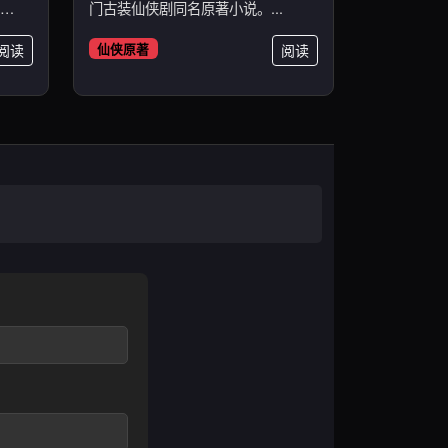
门古装仙侠剧同名原著小说。...
阅读
仙侠原著
阅读