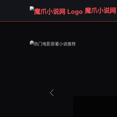
魔爪小说网
科
刘