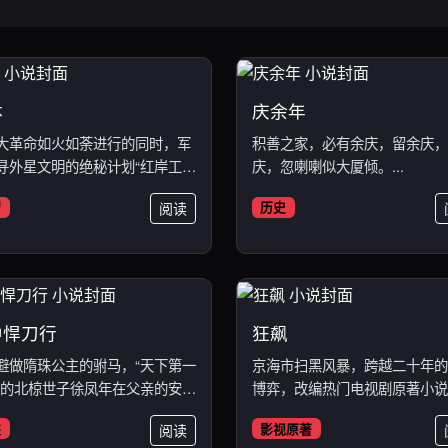
体
庆余年
大革命如火如荼进行的同时，军
积善之家，必有余庆，留余庆，
寻外星文明的绝秘计划“红岸工
庆，忽喇喇似大厦倾。...
幻
阅读
历史
中悍刀行
狂飙
避做隋珠公主的驸马，“天下第一
京海市扫黑风暴，跨越二十年的
”的北椋世子徐凤年在父亲的安
博弈，改编热门电视剧原著小说。
侠
阅读
影视原著