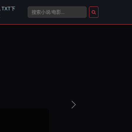
TXT下
载